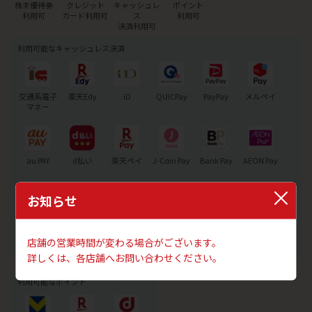
株主優待券
クレジット
キャッシュレ
ポイント
利用可
カード利用可
ス
利用可
決済利用可
利用可能なキャッシュレス決済
交通系電子
楽天Edy
iD
QUICPay
PayPay
メルペイ
マネー
au PAY
d払い
楽天ペイ
J-Coin Pay
Bank Pay
AEON Pay
お知らせ
Alipay+
JCB
銀聯QR
WeChatPay
PREMO
店舗の営業時間が変わる場合がございます。
詳しくは、各店舗へお問い合わせください。
利用可能なポイント