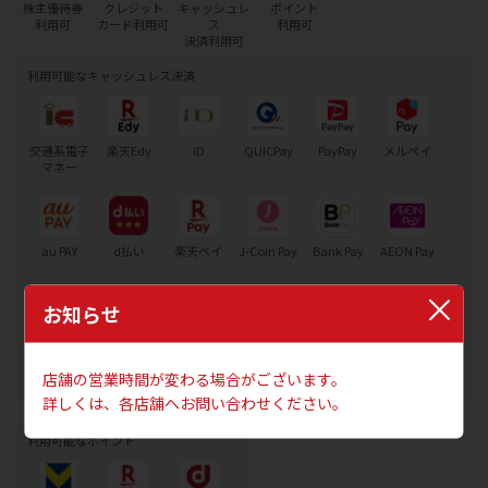
株主優待券
クレジット
キャッシュレ
ポイント
利用可
カード利用可
ス
利用可
決済利用可
利用可能なキャッシュレス決済
交通系電子
楽天Edy
iD
QUICPay
PayPay
メルペイ
マネー
au PAY
d払い
楽天ペイ
J-Coin Pay
Bank Pay
AEON Pay
お知らせ
Alipay+
JCB
銀聯QR
WeChatPay
PREMO
店舗の営業時間が変わる場合がございます。
詳しくは、各店舗へお問い合わせください。
利用可能なポイント