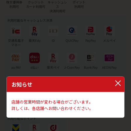
株主優待券
クレジット
キャッシュレ
ポイント
利用可
カード利用可
ス
利用可
決済利用可
利用可能なキャッシュレス決済
交通系電子
楽天Edy
iD
QUICPay
PayPay
メルペイ
マネー
au PAY
d払い
楽天ペイ
J-Coin Pay
Bank Pay
AEON Pay
お知らせ
Alipay+
JCB
銀聯QR
WeChatPay
PREMO
店舗の営業時間が変わる場合がございます。
詳しくは、各店舗へお問い合わせください。
利用可能なポイント