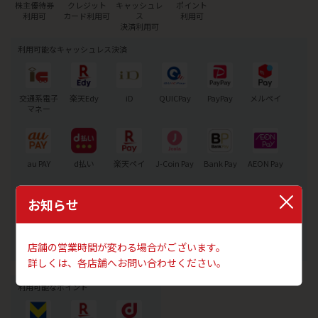
株主優待券
クレジット
キャッシュレ
ポイント
利用可
カード利用可
ス
利用可
決済利用可
利用可能なキャッシュレス決済
交通系電子
楽天Edy
iD
QUICPay
PayPay
メルペイ
マネー
au PAY
d払い
楽天ペイ
J-Coin Pay
Bank Pay
AEON Pay
お知らせ
Alipay+
JCB
銀聯QR
WeChatPay
PREMO
店舗の営業時間が変わる場合がございます。
詳しくは、各店舗へお問い合わせください。
利用可能なポイント