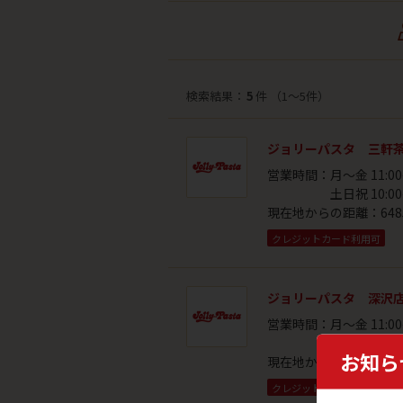
検索結果：
5
件 （1〜5件）
ジョリーパスタ 三軒
営業時間：
月～金 11:00
土日祝 10:00
現在地からの距離：
648
クレジットカード利用可
ジョリーパスタ 深沢
営業時間：
月～金 11:00
土日祝 10:00
お知ら
現在地からの距離：
867
クレジットカード利用可
駐