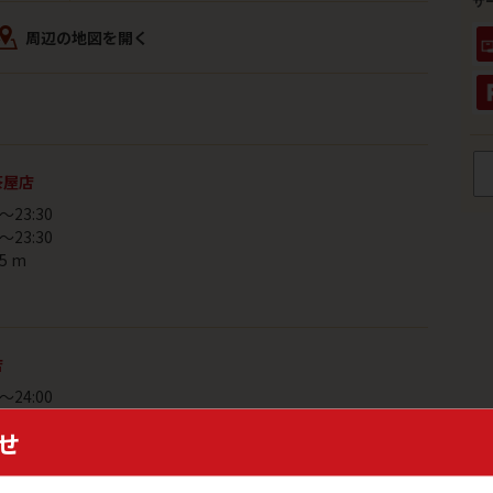
サ
周辺の地図を開く
茶屋店
～23:30
～23:30
5 m
店
～24:00
～24:00
せ
7 m
車場あり