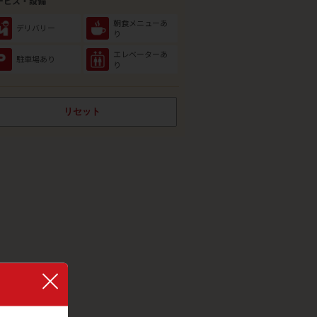
ービス・設備
朝食メニューあ
デリバリー
り
エレベーターあ
駐車場あり
り